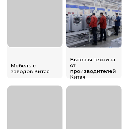
КОНТАКТЫ
Адрес:
630005, Новосибирская область, г.
Новосибирск, ул. Мичурина, д. 24,
вход 1, этаж 1
Телефон:
8 913 710-99-55
Почта:
stgroup.nsk@mail.ru