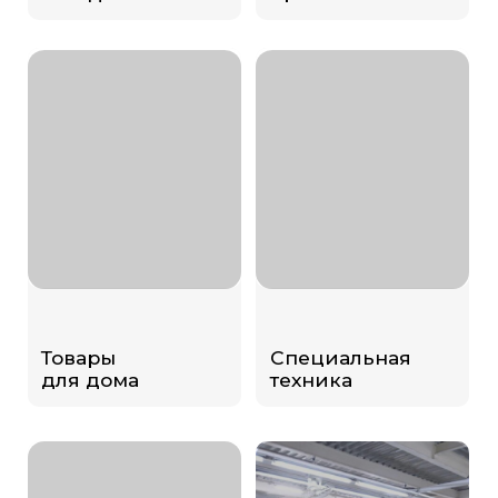
Бытовая техника
от
Мебель с
производителей
заводов Китая
Китая
Строительные
Детские
материалы
товары с
фабрик Китая