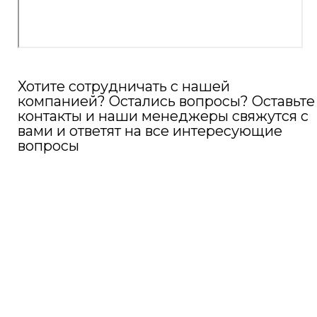
Офисы:
Импорт
Экспорт
Краснодар
22
:
0
8
:
10
Субсидии
Новосибирск
2
:
0
8
:
10
Контейнеры
Карьера
О компании
Блог
Наши
преимущества
Казахстан:
0
:
0
8
:
10
Алматы
Адрес
ООО "СТ ГРУПП"
:
630005, Новосибирская область, г.
Новосибирск, ул. Мичурина, д. 24,
вход 1, этаж 1